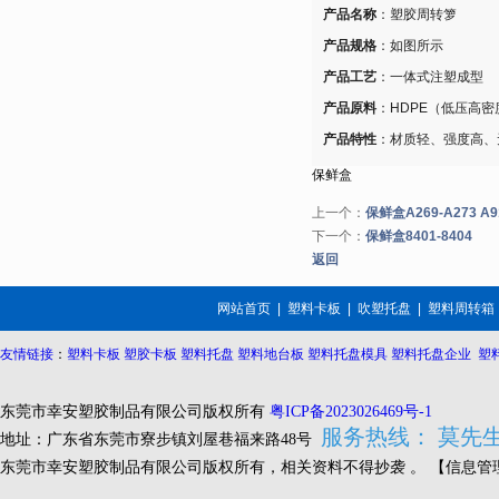
产品名称
：塑胶周转箩
产品规格
：如图所示
产品工艺
：一体式注塑成型
产品原料
：HDPE（低压高密
产品特性
：材质轻、强度高、
保鲜盒
上一个：
保鲜盒A269-A273 A9
下一个：
保鲜盒8401-8404
返回
网站首页
|
塑料卡板
|
吹塑托盘
|
塑料周转箱
友情链接
：
塑料卡板
塑胶卡板
塑料托盘
塑料地台板
塑料托盘模具
塑料托盘企业
塑
东莞市幸安塑胶制品有限公司版权所有
粤ICP备2023026469号-1
服务热线： 莫先生 1
地址：
广东省东莞市寮步镇
刘屋巷福来路48号
东莞市幸安塑胶制品有限公司版权所有，相关资料不得抄袭 。
【
信息管