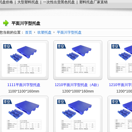
托盘
价格 |
大型
塑料托盘 |
一次性
出货黑色托盘 |
塑料托盘
厂家直销
平面川字型托盘
您当前的位置：
首页
吹塑托盘
平面川字型托盘
1111平面川字型托盘
1210平面川字型托盘（A款）
1210平面川
1100*1100*160mm
1200*1000*160mm
1200*10