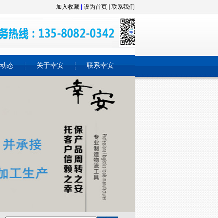
加入收藏
|
设为首页
|
联系我们
动态
关于幸安
联系幸安