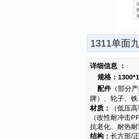
1311单面
详细信息 ：
规格：1300*1
配件
（部分产
牌）、轮子、
材质：
（低压高
（改性耐冲击P
抗老化、耐热耐
结构：
长方形/