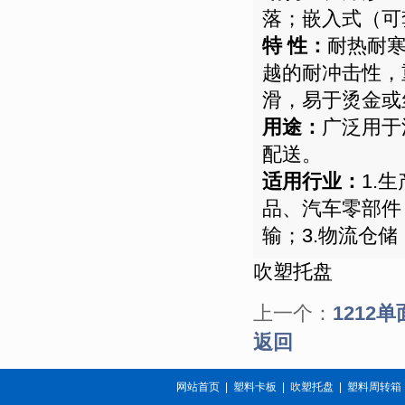
落；嵌入式（可
特 性：
耐热耐寒
越的耐冲击性，
滑，易于烫金或丝
用途：
广泛用于
配送。
适用行业：
1.
品、汽车零部件
输；3.物流仓
吹塑托盘
上一个：
1212
返回
网站首页
|
塑料卡板
|
吹塑托盘
|
塑料周转箱